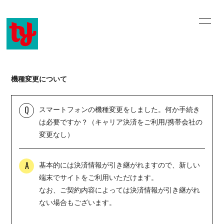
home
information
profile
history
機種変更について
music video
discography
Q
スマートフォンの機種変更をしました。何か手続き
online shop
email
は必要ですか？（キャリア決済をご利用/携帯会社の
変更なし）
blog
movie
A
基本的には決済情報が引き継がれますので、新しい
端末でサイトをご利用いただけます。
なお、ご契約内容によっては決済情報が引き継がれ
ない場合もございます。
会員登録
ログイン