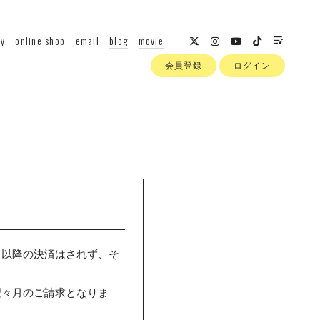
hy
online shop
email
blog
movie
会員登録
ログイン
日以降の決済はされず、そ
翌々月のご請求となりま