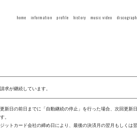
home
information
profile
history
music video
discograp
請求が継続しています。
更新日の前日までに「自動継続の停止」を行った場合、次回更新
す。
ジットカード会社の締め日により、最後の決済月の翌月もしくは