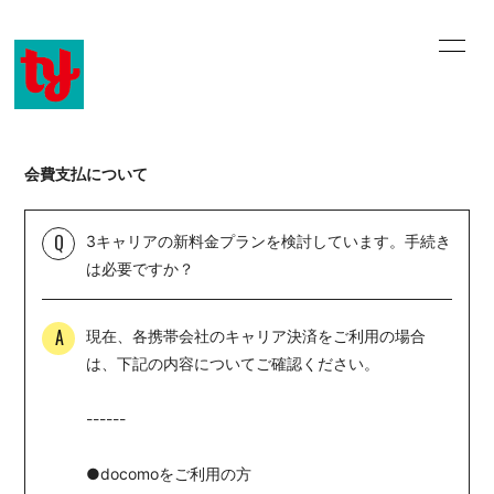
home
information
profile
history
会費支払について
music video
discography
Q
3キャリアの新料金プランを検討しています。手続き
online shop
email
は必要ですか？
blog
movie
A
現在、各携帯会社のキャリア決済をご利用の場合
は、下記の内容についてご確認ください。
------
会員登録
ログイン
●docomoをご利用の方