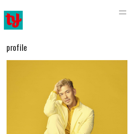
home
information
profile
history
profile
music video
discography
online shop
email
blog
movie
会員登録
ログイン