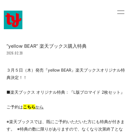
home
information
profile
history
“yellow BEAR” 楽天ブックス購入特典
2026.02.20
music video
discography
online shop
email
３月５日（木）発売『yellow BEAR』楽天ブックスオリジナル特
典決定！！
blog
movie
■楽天ブックス オリジナル特典：『L版ブロマイド 2枚セット』
ご予約は
こちら
から
※楽天ブックスでは、既にご予約いただいた方にも特典が付きま
会員登録
ログイン
す。 ※特典の数に限りがありますので、なくなり次第終了とな